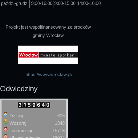
paźdz.-grudz.
9:00-16:00
9:00-15:00
14:00-16:00
Projekt jest współfinansowany ze środków
gminy Wrocław
https://www.wroclaw.pl/
Odwiedziny
Dzisiaj
606
Wczoraj
1848
Ten miesiąc
15713
Ubiegły miesiąc
56074