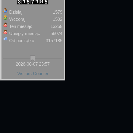
Dzisiaj
1579
Wczoraj
1592
Ten miesiąc
13258
Ubiegły miesiąc
56074
Od początku
3157185
2026-08-07 23:57
Visitors Counter