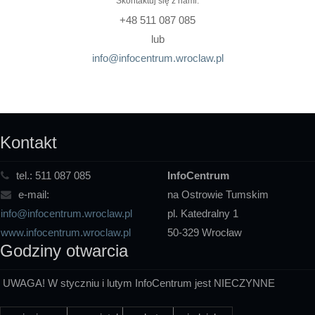
Skontaktuj się z nami:
+48 511 087 085
lub
info@infocentrum.wroclaw.pl
Kontakt
tel.:
511 087 085
InfoCentrum
e-mail:
na Ostrowie Tumskim
info@infocentrum.wroclaw.pl
pl. Katedralny 1
www.infocentrum.wroclaw.pl
50-329 Wrocław
Godziny otwarcia
UWAGA! W styczniu i lutym InfoCentrum jest NIECZYNNE