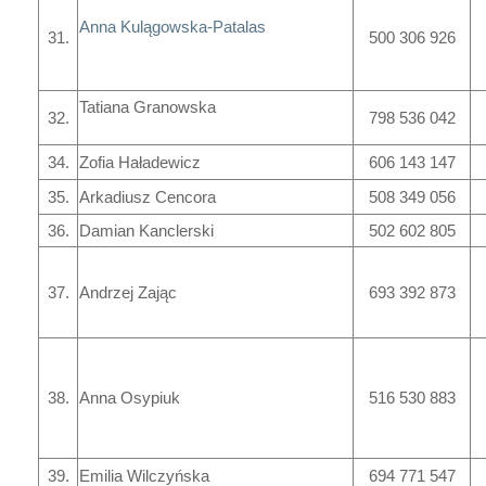
Anna Kulągowska-Patalas
31.
500 306 926
Tatiana Granowska
32.
798 536 042
34.
Zofia Haładewicz
606 143 147
35.
Arkadiusz Cencora
508 349 056
36.
Damian Kanclerski
502 602 805
37.
Andrzej Zając
693 392 873
38.
Anna Osypiuk
516 530 883
39.
Emilia Wilczyńska
694 771 547