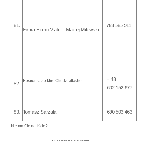
81.
783 585 911
Firma Homo Viator - Maciej Milewski
+ 48
Responsable
Miro Chudy
-
attache'
82.
602 152 677
83.
Tomasz Sarzała
690 503 463
Nie ma Cię na liście?