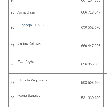
24.
607 104 888
25.
Anna Galar
606 713 047
Fundacja FONIS
26.
690 502 670
Janina Kałmuk
27.
660 447 896
Ewa Bryłka
28.
696 355 603
Elżbieta Wojtaszak
29.
508 503 106
Iwona Sznajder
30.
531 330 130