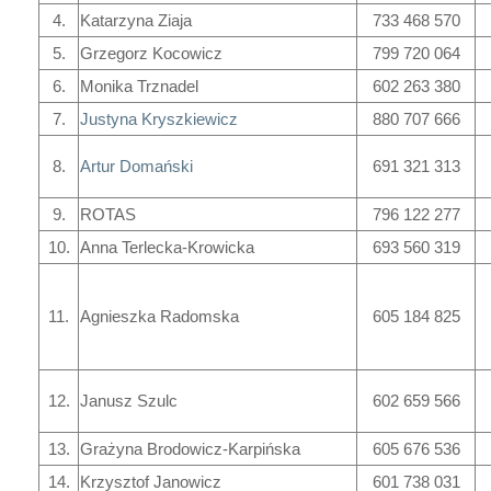
4.
Katarzyna Ziaja
733 468 570
5.
Grzegorz Kocowicz
799 720 064
6.
Monika Trznadel
602 263 380
7.
Justyna Kryszkiewicz
880 707 666
8.
Artur Domański
691 321 313
9.
ROTAS
796 122 277
10.
Anna Terlecka-Krowicka
693 560 319
11.
Agnieszka Radomska
605 184 825
12.
Janusz Szulc
602 659 566
13.
Grażyna Brodowicz-Karpińska
605 676 536
14.
Krzysztof Janowicz
601 738 031