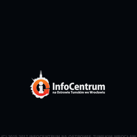
(C) 2015-2017 INFOCENTRUM NA OSTROWIE TUMSKIM WROCŁAW