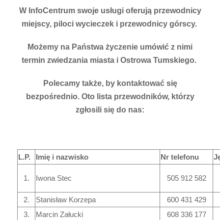
W InfoCentrum swoje usługi oferują przewodnicy
miejscy, piloci wycieczek i przewodnicy górscy.
Możemy na Państwa życzenie umówić z nimi
termin zwiedzania miasta i Ostrowa Tumskiego.
Polecamy także, by kontaktować się
bezpośrednio. Oto lista przewodników, którzy
zgłosili się do nas:
L.P.
Imię i nazwisko
Nr telefonu
J
1.
Iwona Stec
505 912 582
2.
Stanisław Korzepa
600 431 429
3.
Marcin Załucki
608 336 177