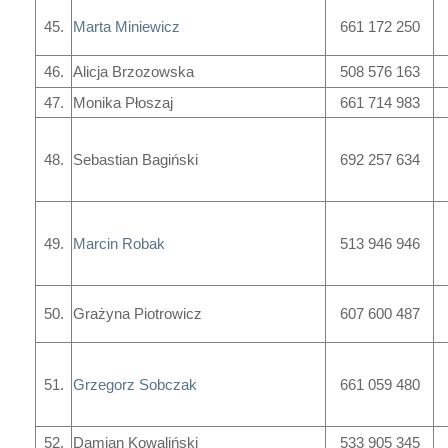
45.
Marta Miniewicz
661 172 250
46.
Alicja Brzozowska
508 576 163
47.
Monika Płoszaj
661 714 983
48.
Sebastian Bagiński
692 257 634
49.
Marcin Robak
513 946 946
50.
Grażyna Piotrowicz
607 600 487
51.
Grzegorz Sobczak
661 059 480
52.
Damian Kowaliński
533 905 345