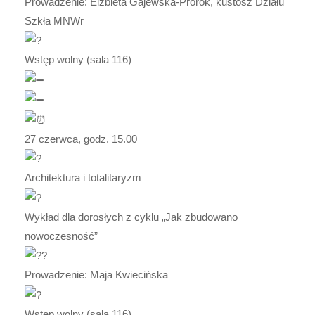
Prowadzenie: Elżbieta Gajewska-Prorok, kustosz Działu
Szkła MNWr
Wstęp wolny (sala 116)
27 czerwca, godz. 15.00
Architektura i totalitaryzm
Wykład dla dorosłych z cyklu „Jak zbudowano
nowoczesność”
Prowadzenie: Maja Kwiecińska
Wstęp wolny (sala 116)