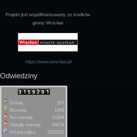
Projekt jest współfinansowany ze środków
gminy Wrocław
https://www.wroclaw.pl/
Odwiedziny
Dzisiaj
257
Wczoraj
1848
Ten miesiąc
15364
Ubiegły miesiąc
56074
Od początku
3159291