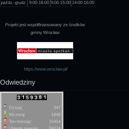
paźdz.-grudz.
9:00-16:00
9:00-15:00
14:00-16:00
Projekt jest współfinansowany ze środków
gminy Wrocław
https://www.wroclaw.pl/
Odwiedziny
Dzisiaj
347
Wczoraj
1848
Ten miesiąc
15454
Ubiegły miesiąc
56074